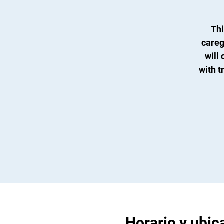
Thi
careg
will 
with t
Horario y ubic