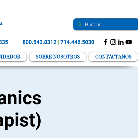
a:
2835
800.543.8312
|
714.446.5030
UIDADOR
SOBRE NOSOTROS
CONTÁCTANOS
anics
apist)