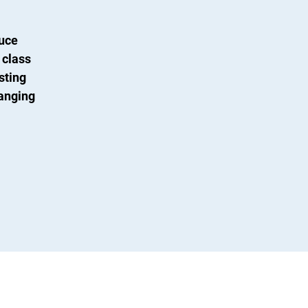
duce
 class
isting
hanging