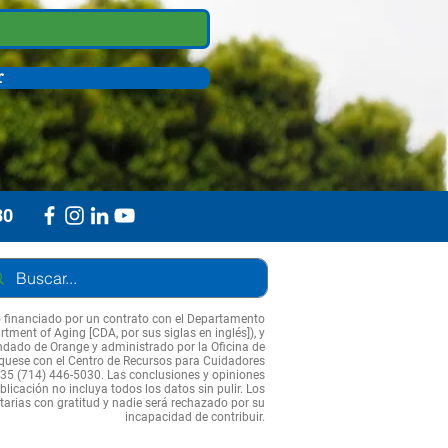
r
30
o financiado por un contrato con el Departamento
tment of Aging [CDA, por sus siglas en inglés]), y
ndado de Orange y administrado por la Oficina de
quese con el Centro de Recursos para Cuidadores
35 (714) 446-5030. Las conclusiones y opiniones
licación no incluya todos los datos sin pulir. Los
tarias con gratitud y nadie será rechazado por su
incapacidad de contribuir.​​