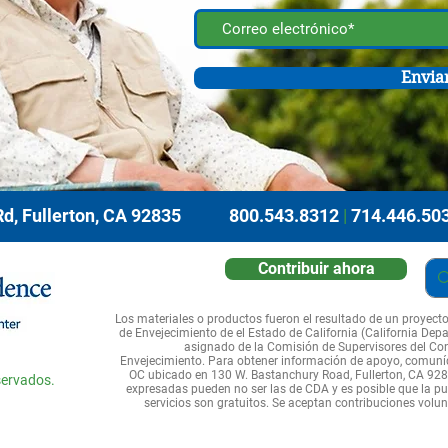
Envia
d, Fullerton, CA 92835
800.543.8312
|
714.446.50
Contribuir ahora
Los materiales o productos fueron el resultado de un proyect
de Envejecimiento de el Estado de California (California Depar
asignado de la Comisión de Supervisores del Co
Envejecimiento. Para obtener información de apoyo, comuní
OC ubicado en 130 W. Bastanchury Road, Fullerton, CA 928
servados.
expresadas pueden no ser las de CDA y es posible que la pub
servicios son gratuitos. Se aceptan contribuciones volun