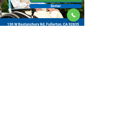
Enviar
130 W Bastanchury Rd, Fullerton, CA 92835
800.543.8312
|
714.446.5030
Contribuir ahora
Los materiales o productos fueron el resultado de un proyecto
financiado por un contrato con el Departamento de Envejecimiento de el
Estado de California (California Department of Aging [CDA, por sus siglas
en inglés]), y asignado de la Comisión de Supervisores del Condado de
Orange y administrado por la Oficina de Envejecimiento. Para obtener
información de apoyo, comuníquese con el Centro de Recursos para
Cuidadores OC ubicado en 130 W. Bastanchury Road, Fullerton, CA
92835 (714) 446-5030
. Las conclusiones y opiniones expresadas pueden
no ser las de CDA y es posible que la publicación no incluya todos los
datos sin pulir. Los servicios son gratuitos. Se aceptan contribuciones
voluntarias con gratitud y nadie será rechazado por su incapacidad de
contribuir.​​