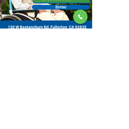
Enviar
130 W Bastanchury Rd, Fullerton, CA 92835
800.543.8312
|
714.446.5030
Contribuir ahora
Los materiales o productos fueron el resultado de un proyecto
financiado por un contrato con el Departamento de Envejecimiento de el
Estado de California (California Department of Aging [CDA, por sus siglas
en inglés]), y asignado de la Comisión de Supervisores del Condado de
Orange y administrado por la Oficina de Envejecimiento. Para obtener
información de apoyo, comuníquese con el Centro de Recursos para
Cuidadores OC ubicado en 130 W. Bastanchury Road, Fullerton, CA
92835 (714) 446-5030
. Las conclusiones y opiniones expresadas pueden
no ser las de CDA y es posible que la publicación no incluya todos los
datos sin pulir. Los servicios son gratuitos. Se aceptan contribuciones
voluntarias con gratitud y nadie será rechazado por su incapacidad de
contribuir.​​