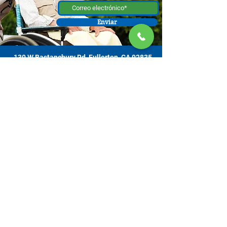
Enviar
130 W Bastanchury Rd, Fullerton, CA 92835
800.543.8312
|
714.446.5030
Contribuir ahora
Los materiales o productos fueron el resultado de un proyecto
financiado por un contrato con el Departamento de Envejecimiento de el
Estado de California (California Department of Aging [CDA, por sus siglas
en inglés]), y asignado de la Comisión de Supervisores del Condado de
Orange y administrado por la Oficina de Envejecimiento. Para obtener
información de apoyo, comuníquese con el Centro de Recursos para
Cuidadores OC ubicado en 130 W. Bastanchury Road, Fullerton, CA
92835 (714) 446-5030
. Las conclusiones y opiniones expresadas pueden
no ser las de CDA y es posible que la publicación no incluya todos los
datos sin pulir. Los servicios son gratuitos. Se aceptan contribuciones
voluntarias con gratitud y nadie será rechazado por su incapacidad de