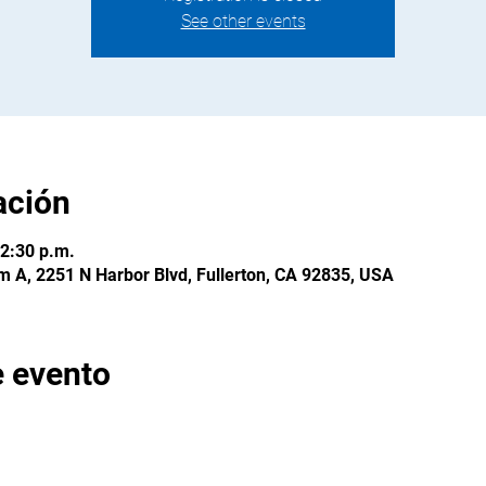
See other events
ación
12:30 p.m.
m A, 2251 N Harbor Blvd, Fullerton, CA 92835, USA
e evento