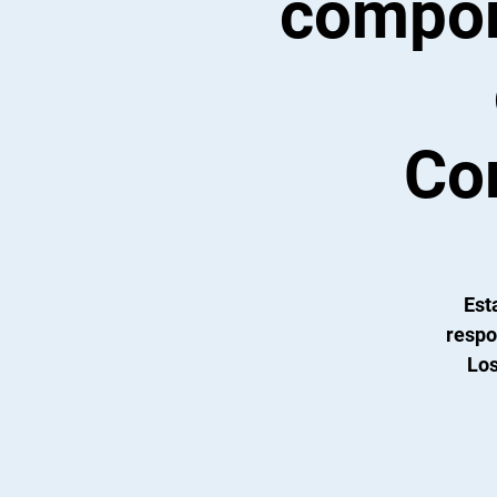
compor
Com
Est
respo
Los