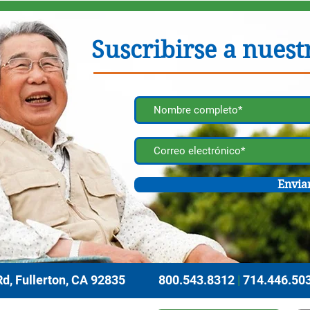
Suscribirse a nuestr
Envia
d, Fullerton, CA 92835
800.543.8312
|
714.446.50