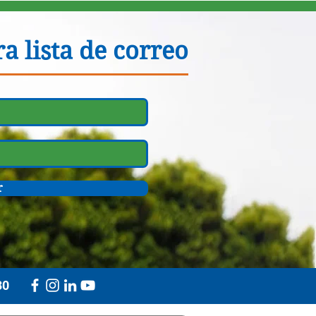
a lista de correo
r
30