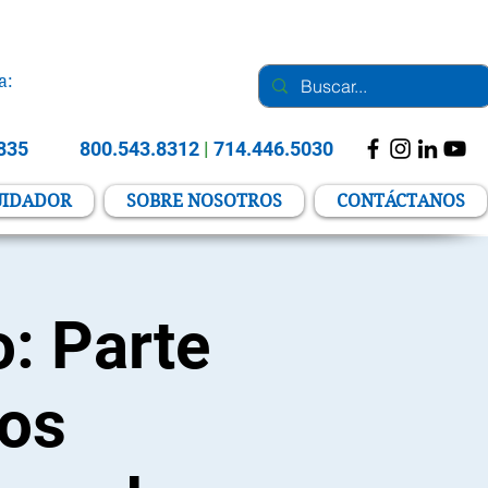
a:
2835
800.543.8312
|
714.446.5030
UIDADOR
SOBRE NOSOTROS
CONTÁCTANOS
: Parte
los