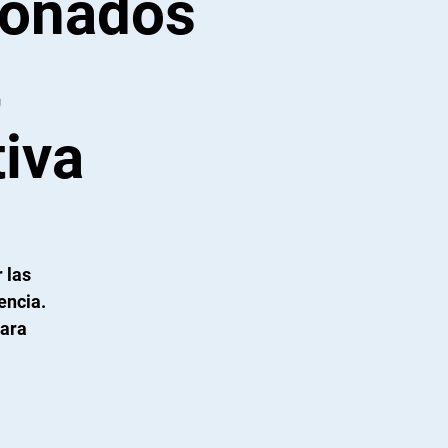
ionados
,
iva
 las
encia.
para