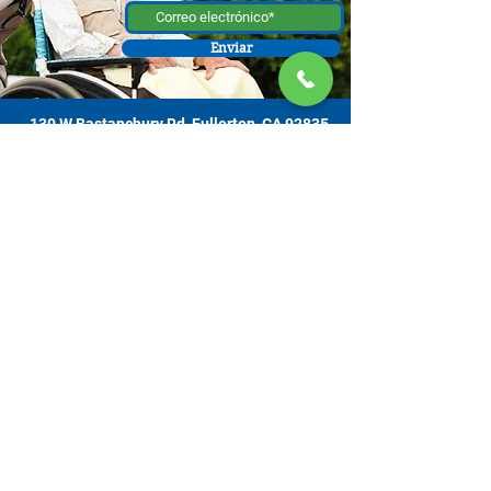
Enviar
130 W Bastanchury Rd, Fullerton, CA 92835
800.543.8312
|
714.446.5030
Contribuir ahora
Los materiales o productos fueron el resultado de un proyecto
financiado por un contrato con el Departamento de Envejecimiento de el
Estado de California (California Department of Aging [CDA, por sus siglas
en inglés]), y asignado de la Comisión de Supervisores del Condado de
Orange y administrado por la Oficina de Envejecimiento. Para obtener
información de apoyo, comuníquese con el Centro de Recursos para
Cuidadores OC ubicado en 130 W. Bastanchury Road, Fullerton, CA
92835 (714) 446-5030
. Las conclusiones y opiniones expresadas pueden
no ser las de CDA y es posible que la publicación no incluya todos los
datos sin pulir. Los servicios son gratuitos. Se aceptan contribuciones
voluntarias con gratitud y nadie será rechazado por su incapacidad de