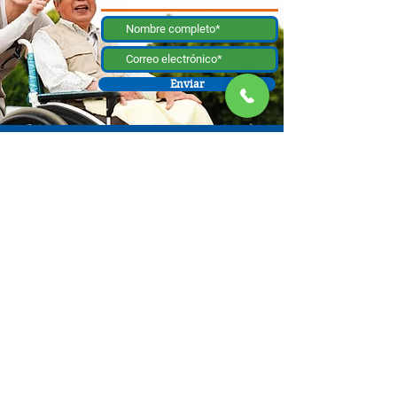
Enviar
130 W Bastanchury Rd, Fullerton, CA 92835
800.543.8312
|
714.446.5030
Contribuir ahora
Los materiales o productos fueron el resultado de un proyecto
financiado por un contrato con el Departamento de Envejecimiento de el
Estado de California (California Department of Aging [CDA, por sus siglas
en inglés]), y asignado de la Comisión de Supervisores del Condado de
Orange y administrado por la Oficina de Envejecimiento. Para obtener
información de apoyo, comuníquese con el Centro de Recursos para