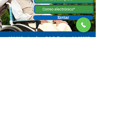
Enviar
130 W Bastanchury Rd, Fullerton, CA 92835
800.543.8312
|
714.446.5030
Contribuir ahora
Los materiales o productos fueron el resultado de un proyecto
financiado por un contrato con el Departamento de Envejecimiento de el
Estado de California (California Department of Aging [CDA, por sus siglas
en inglés]), y asignado de la Comisión de Supervisores del Condado de
Orange y administrado por la Oficina de Envejecimiento. Para obtener
información de apoyo, comuníquese con el Centro de Recursos para
Cuidadores OC ubicado en 130 W. Bastanchury Road, Fullerton, CA
92835 (714) 446-5030
. Las conclusiones y opiniones expresadas pueden
no ser las de CDA y es posible que la publicación no incluya todos los