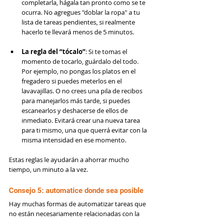
completarla, hágala tan pronto como se te 
ocurra. No agregues "doblar la ropa" a tu 
lista de tareas pendientes, si realmente 
hacerlo te llevará menos de 5 minutos.
La regla del “tócalo”
: Si te tomas el 
momento de tocarlo, guárdalo del todo. 
Por ejemplo, no pongas los platos en el 
fregadero si puedes meterlos en el 
lavavajillas. O no crees una pila de recibos 
para manejarlos más tarde, si puedes 
escanearlos y deshacerse de ellos de 
inmediato. Evitará crear una nueva tarea 
para ti mismo, una que querrá evitar con la 
misma intensidad en ese momento.
Estas reglas le ayudarán a ahorrar mucho 
tiempo, un minuto a la vez.
Consejo 5: automatice donde sea posible
Hay muchas formas de automatizar tareas que 
no están necesariamente relacionadas con la 