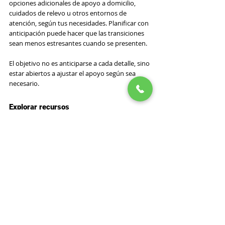
opciones adicionales de apoyo a domicilio, 
cuidados de relevo u otros entornos de 
atención, según tus necesidades. Planificar con 
anticipación puede hacer que las transiciones 
sean menos estresantes cuando se presenten.
El objetivo no es anticiparse a cada detalle, sino 
estar abiertos a ajustar el apoyo según sea 
necesario.
Explorar recursos
Nadie debería tener que afrontar el cuidado de 
una persona con ELA en soledad. Existen 
muchos recursos disponibles que pueden 
ayudar a suplir las carencias de conocimiento, 
brindar apoyo práctico y ofrecer un espacio 
para descansar y conectar con otras personas.
Estos pueden incluir:
Programa educativo centrado en la 
ELA
:
te ayudan a comprender mejor la 
afección y las técnicas de cuidado.