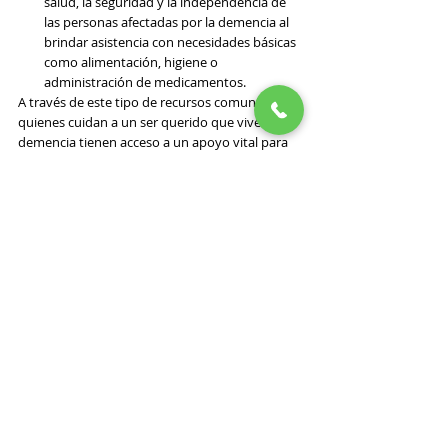
salud, la seguridad y la independencia de 
las personas afectadas por la demencia al 
brindar asistencia con necesidades básicas 
como alimentación, higiene o 
administración de medicamentos.
A través de este tipo de recursos comunitarios, 
quienes cuidan a un ser querido que vive con 
demencia tienen acceso a un apoyo vital para 
manejar mejor los desafíos físicos y 
emocionales del cuidado. Nuestros 
profesionales en CRC OC están aquí para 
ayudarlo a conectarse con estos recursos, así 
que póngase en contacto con nosotros hoy.
Conclusión
Si estás brindando atención a alguien con 
demencia, te invitamos a consultar nuestros 
recursos gratuitos. Para obtener más 
información sobre los recursos que tenemos 
disponibles para ti como cuidador del Condado 
de Orange, California, contáctanos al 
Centro de 
Recursos para Cuidadores de California del 