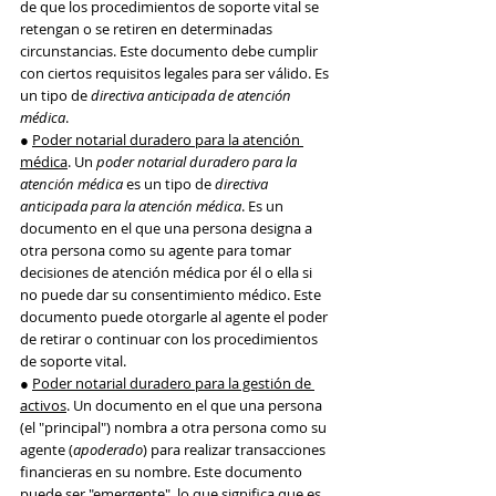
de que los procedimientos de soporte vital se 
retengan o se retiren en determinadas 
circunstancias. Este documento debe cumplir 
con ciertos requisitos legales para ser válido. Es 
un tipo de 
directiva anticipada de atención 
médica
.
● 
Poder notarial duradero para la atención 
médica
. Un 
poder notarial duradero para la 
atención médica
 es un tipo de 
directiva 
anticipada para la atención médica
. Es un 
documento en el que una persona designa a 
otra persona como su agente para tomar 
decisiones de atención médica por él o ella si 
no puede dar su consentimiento médico. Este 
documento puede otorgarle al agente el poder 
de retirar o continuar con los procedimientos 
de soporte vital.
● 
Poder notarial duradero para la gestión de 
activos
. Un documento en el que una persona 
(el "principal") nombra a otra persona como su 
agente (
apoderado
) para realizar transacciones 
financieras en su nombre. Este documento 
puede ser "emergente", lo que significa que es 