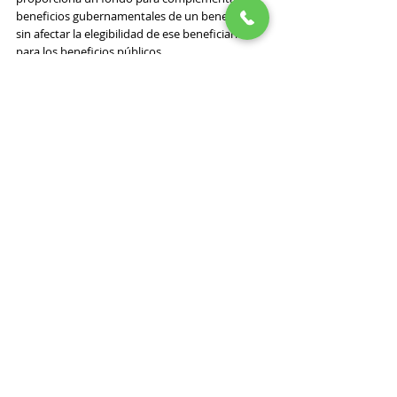
beneficios gubernamentales de un beneficiario 
sin afectar la elegibilidad de ese beneficiario 
para los beneficios públicos.
● 
Ingreso de seguridad suplementario (SSI)
. Un 
programa federal que brinda asistencia en 
efectivo a las personas mayores, ciegas y/o 
discapacitadas que tienen ingresos y recursos 
limitados.
● 
Testador
. Una persona que crea un 
testamento
.
● 
Fideicomitente (Fideicomitente)
. Una 
persona que crea un fideicomiso.
● 
Fideicomisario
. La persona responsable de 
administrar la propiedad en el fideicomiso en 
beneficio del beneficiario.
● 
Testamento
. Un documento que un 
individuo redacta y firma para declarar cómo 
quiere que se administre y distribuya su 
patrimonio en caso de fallecimiento. Debe 
cumplir con ciertos requisitos legales para ser 
válido. Los términos de a entrarán en vigencia 
solo después de la muerte del testador.