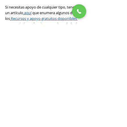
Si necesitas apoyo de cualquier tipo, tenemos 
un artículo
aquí
 que enumera algunos de 
los
Recursos y apoyo gratuitos disponibles 
para cuidadores familiares
 en el condado de 
Orange, California.
Por favor
Contáctanos
 si eres un cuidador en el 
condado de Orange y comparte esto con 
cualquier persona que pueda beneficiarse de 
estos recursos.
Lectura adicional: 
Opciones de transporte 
para personas mayores en el condado de 
Orange, California
Como cuidador, una de tus principales 
preocupaciones es garantizar que la persona a 
tu cuidado pueda vivir de la forma más 
independiente y cómoda posible. Sin embargo, 
a medida que envejecemos o las condiciones 
empeoran, conducir con seguridad se vuelve 
menos accesible.