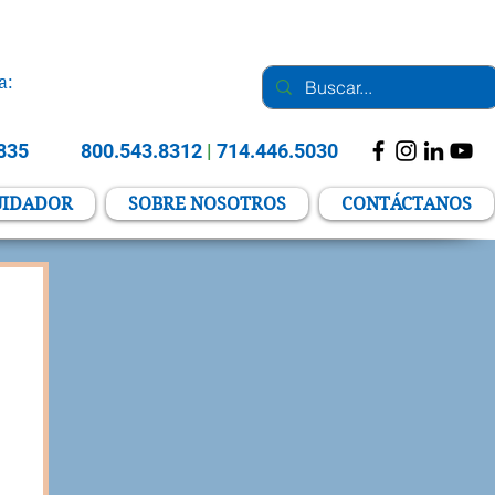
a:
2835
800.543.8312
|
714.446.5030
UIDADOR
SOBRE NOSOTROS
CONTÁCTANOS