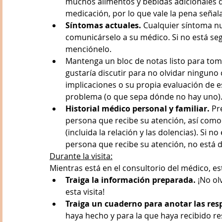
muchos alimentos y bebidas adicionales q
medicación, por lo que vale la pena señal
Síntomas actuales.
 Cualquier síntoma n
comunicárselo a su médico. Si no está seg
menciónelo.
Mantenga un bloc de notas listo para tomar
gustaría discutir para no olvidar ninguno 
implicaciones o su propia evaluación de e
problema (o que sepa dónde no hay uno)
Historial médico personal y familiar.
 Pr
persona que recibe su atención, así como 
(incluida la relación y las dolencias). Si n
persona que recibe su atención, no está 
Durante la visita:
Mientras está en el consultorio del médico, e
Traiga la información preparada.
 ¡No o
esta visita!
Traiga un cuaderno para anotar las res
haya hecho y para la que haya recibido r