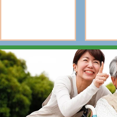
Fatiga por compasión vs.
Actividade
agotamiento: una guía
diaria 101:
para cuidadores
el baño