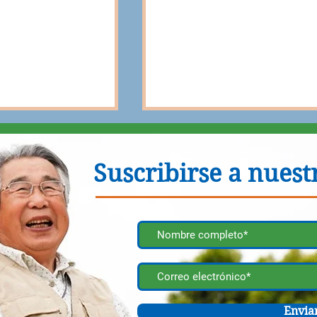
Suscribirse a nuestr
s de la vida
Cómo hablar con los
 Consejos para
médicos: consejos para
cuidadores
Envia