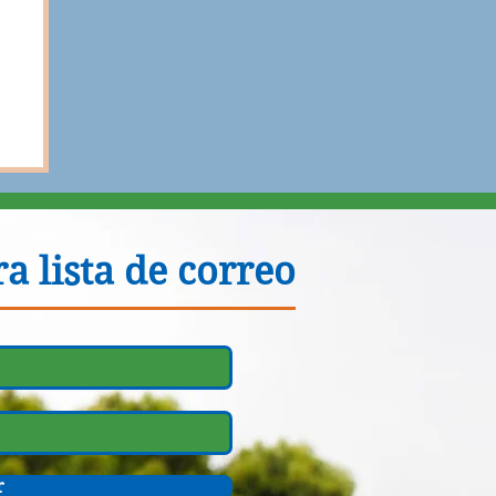
a lista de correo
r