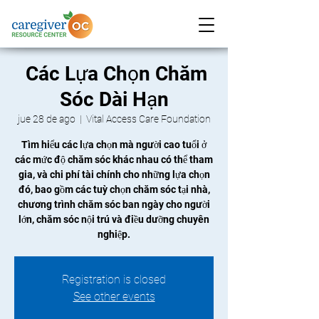
Các Lựa Chọn Chăm
Sóc Dài Hạn
jue 28 de ago
  |  
Vital Access Care Foundation
Tìm hiểu các lựa chọn mà người cao tuổi ở
các mức độ chăm sóc khác nhau có thể tham
gia, và chi phí tài chính cho những lựa chọn
đó, bao gồm các tuỳ chọn chăm sóc tại nhà,
chương trình chăm sóc ban ngày cho người
lớn, chăm sóc nội trú và điều dưỡng chuyên
nghiệp.
Registration is closed
See other events