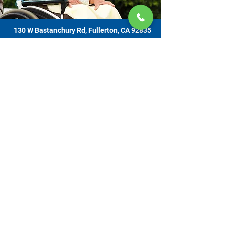
130 W Bastanchury Rd, Fullerton, CA 92835
800.543.8312
|
714.446.5030
Contribuir ahora
Los materiales o productos fueron el resultado de un proyecto
financiado por un contrato con el Departamento de Envejecimiento de el
Estado de California (California Department of Aging [CDA, por sus siglas
en inglés]), y asignado de la Comisión de Supervisores del Condado de
Orange y administrado por la Oficina de Envejecimiento. Para obtener
información de apoyo, comuníquese con el Centro de Recursos para
Cuidadores OC ubicado en 130 W. Bastanchury Road, Fullerton, CA
92835 (714) 446-5030
. Las conclusiones y opiniones expresadas pueden
no ser las de CDA y es posible que la publicación no incluya todos los
datos sin pulir. Los servicios son gratuitos. Se aceptan contribuciones
voluntarias con gratitud y nadie será rechazado por su incapacidad de
contribuir.​​
© 2026 por CRCOC. Todos los derechos reservados.