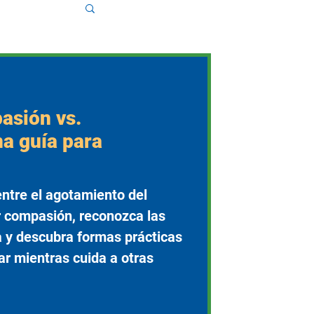
asión vs.
a guía para
entre el agotamiento del
or compasión, reconozca las
a y descubra formas prácticas
ar mientras cuida a otras