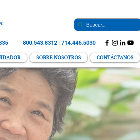
a:
2835
800.543.8312
|
714.446.5030
UIDADOR
SOBRE NOSOTROS
CONTÁCTANOS