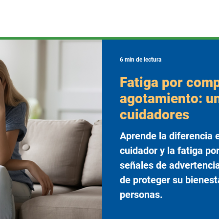
6 min de lectura
Fatiga por comp
agotamiento: un
cuidadores
Aprende la diferencia 
cuidador y la fatiga p
señales de advertenci
de proteger su bienest
personas.