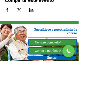
Compartir este evento
Suscribirse a nuestra lista de
correo
Enviar
130 W Bastanchury Rd, Fullerton, CA 92835
800.543.8312
|
714.446.5030
Contribuir ahora