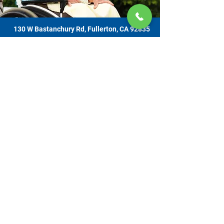
130 W Bastanchury Rd, Fullerton, CA 92835
800.543.8312
|
714.446.5030
Contribuir ahora
Los materiales o productos fueron el resultado de un proyecto
financiado por un contrato con el Departamento de Envejecimiento de el
Estado de California (California Department of Aging [CDA, por sus siglas
en inglés]), y asignado de la Comisión de Supervisores del Condado de
Orange y administrado por la Oficina de Envejecimiento. Para obtener
información de apoyo, comuníquese con el Centro de Recursos para
Cuidadores OC ubicado en 130 W. Bastanchury Road, Fullerton, CA
92835 (714) 446-5030
. Las conclusiones y opiniones expresadas pueden
no ser las de CDA y es posible que la publicación no incluya todos los
datos sin pulir. Los servicios son gratuitos. Se aceptan contribuciones
voluntarias con gratitud y nadie será rechazado por su incapacidad de
contribuir.​​
© 2026 por CRCOC. Todos los derechos reservados.