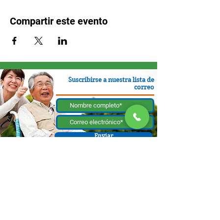
Compartir este evento
Suscribirse a nuestra lista de
correo
Enviar
130 W Bastanchury Rd, Fullerton, CA 92835
800.543.8312
|
714.446.5030
Contribuir ahora