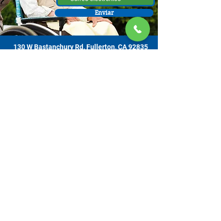
Enviar
130 W Bastanchury Rd, Fullerton, CA 92835
800.543.8312
|
714.446.5030
Contribuir ahora
Los materiales o productos fueron el resultado de un proyecto
financiado por un contrato con el Departamento de Envejecimiento de el
Estado de California (California Department of Aging [CDA, por sus siglas
en inglés]), y asignado de la Comisión de Supervisores del Condado de
Orange y administrado por la Oficina de Envejecimiento. Para obtener
información de apoyo, comuníquese con el Centro de Recursos para
Cuidadores OC ubicado en 130 W. Bastanchury Road, Fullerton, CA
92835 (714) 446-5030
. Las conclusiones y opiniones expresadas pueden
no ser las de CDA y es posible que la publicación no incluya todos los
datos sin pulir. Los servicios son gratuitos. Se aceptan contribuciones
voluntarias con gratitud y nadie será rechazado por su incapacidad de
contribuir.​​