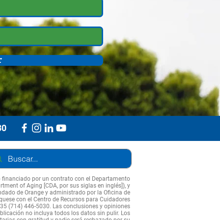
r
30
o financiado por un contrato con el Departamento
tment of Aging [CDA, por sus siglas en inglés]), y
ndado de Orange y administrado por la Oficina de
quese con el Centro de Recursos para Cuidadores
35 (714) 446-5030. Las conclusiones y opiniones
licación no incluya todos los datos sin pulir. Los