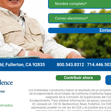
Envia
d, Fullerton, CA 92835
800.543.8312
|
714.446.50
Contribuir ahora
Los materiales o productos fueron el resultado de un proyect
de Envejecimiento de el Estado de California (California Depar
asignado de la Comisión de Supervisores del Co
Envejecimiento. Para obtener información de apoyo, comuní
OC ubicado en 130 W. Bastanchury Road, Fullerton, CA 928
servados.
expresadas pueden no ser las de CDA y es posible que la pub