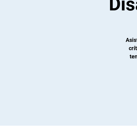
Dis
Asis
crí
ten