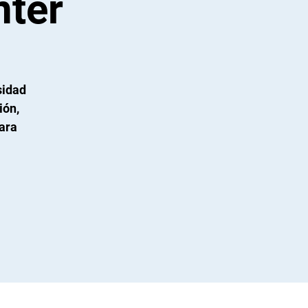
nter
sidad
ión,
para