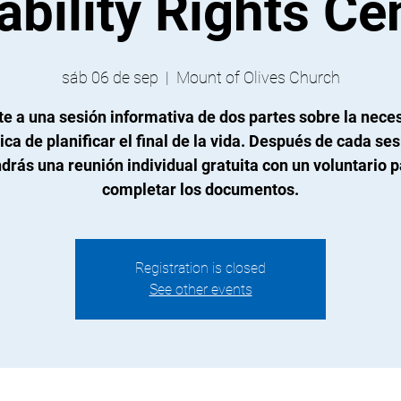
ability Rights Ce
sáb 06 de sep
  |  
Mount of Olives Church
te a una sesión informativa de dos partes sobre la nece
tica de planificar el final de la vida. Después de cada ses
drás una reunión individual gratuita con un voluntario 
completar los documentos.
Registration is closed
See other events