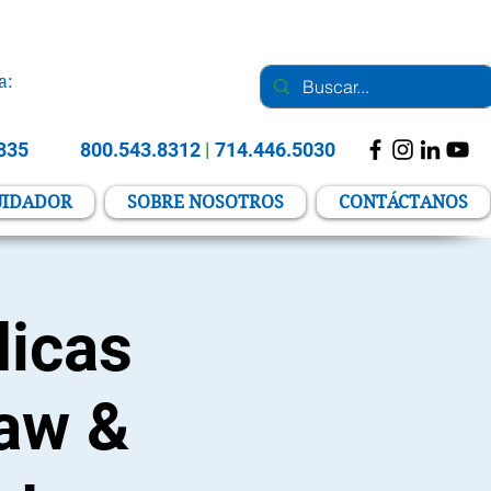
a:
2835
800.543.8312
|
714.446.5030
UIDADOR
SOBRE NOSOTROS
CONTÁCTANOS
dicas
Law &