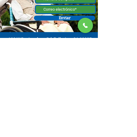
Enviar
130 W Bastanchury Rd, Fullerton, CA 92835
800.543.8312
|
714.446.5030
Contribuir ahora
Los materiales o productos fueron el resultado de un proyecto
financiado por un contrato con el Departamento de Envejecimiento de el
Estado de California (California Department of Aging [CDA, por sus siglas
en inglés]), y asignado de la Comisión de Supervisores del Condado de
Orange y administrado por la Oficina de Envejecimiento. Para obtener
información de apoyo, comuníquese con el Centro de Recursos para
Cuidadores OC ubicado en 130 W. Bastanchury Road, Fullerton, CA
92835 (714) 446-5030
. Las conclusiones y opiniones expresadas pueden
no ser las de CDA y es posible que la publicación no incluya todos los