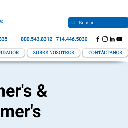
a:
2835
800.543.8312
|
714.446.5030
UIDADOR
SOBRE NOSOTROS
CONTÁCTANOS
er's &
imer's