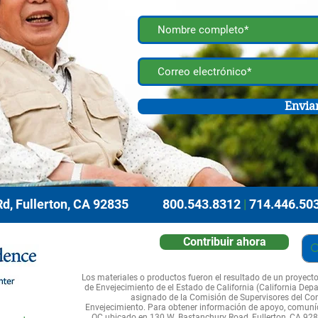
Envia
d, Fullerton, CA 92835
800.543.8312
|
714.446.50
Contribuir ahora
Los materiales o productos fueron el resultado de un proyect
de Envejecimiento de el Estado de California (California Depar
asignado de la Comisión de Supervisores del Co
Envejecimiento. Para obtener información de apoyo, comuní
OC ubicado en 130 W. Bastanchury Road, Fullerton, CA 928