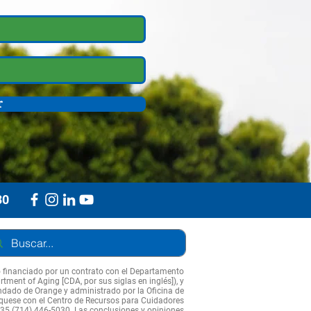
r
30
o financiado por un contrato con el Departamento
tment of Aging [CDA, por sus siglas en inglés]), y
ndado de Orange y administrado por la Oficina de
quese con el Centro de Recursos para Cuidadores
35 (714) 446-5030. Las conclusiones y opiniones