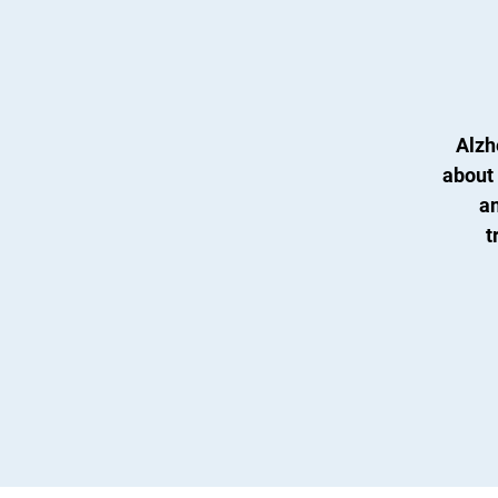
Alzh
about 
an
t