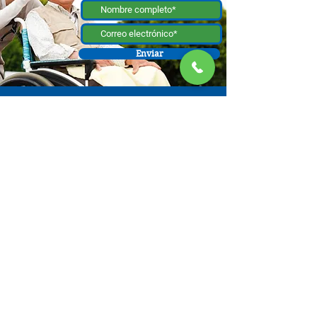
Enviar
130 W Bastanchury Rd, Fullerton, CA 92835
800.543.8312
|
714.446.5030
Contribuir ahora
Los materiales o productos fueron el resultado de un proyecto
financiado por un contrato con el Departamento de Envejecimiento de el
Estado de California (California Department of Aging [CDA, por sus siglas
en inglés]), y asignado de la Comisión de Supervisores del Condado de
Orange y administrado por la Oficina de Envejecimiento. Para obtener
información de apoyo, comuníquese con el Centro de Recursos para
Cuidadores OC ubicado en 130 W. Bastanchury Road, Fullerton, CA
92835 (714) 446-5030
. Las conclusiones y opiniones expresadas pueden