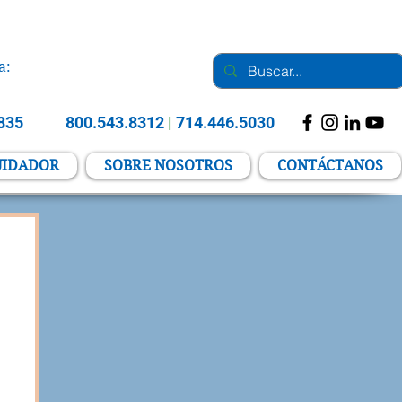
a:
2835
800.543.8312
|
714.446.5030
UIDADOR
SOBRE NOSOTROS
CONTÁCTANOS