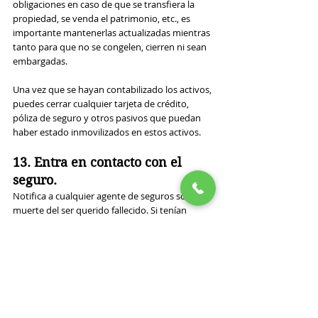
obligaciones en caso de que se transfiera la 
propiedad, se venda el patrimonio, etc., es 
importante mantenerlas actualizadas mientras 
tanto para que no se congelen, cierren ni sean 
embargadas.
Una vez que se hayan contabilizado los activos, 
puedes cerrar cualquier tarjeta de crédito, 
póliza de seguro y otros pasivos que puedan 
haber estado inmovilizados en estos activos.
13. Entra en contacto con el 
seguro.
Notifica a cualquier agente de seguros sobre la 
muerte del ser querido fallecido. Si tenían 
seguro de vida, ahora es el momento de 
discutir cualquier detalle. De lo contrario, la 
mayoría de las pólizas de seguro (como las de 
salud) pueden cancelarse.
14. Notificar a las instituciones.
Finalmente, llega el momento de notificar a las 