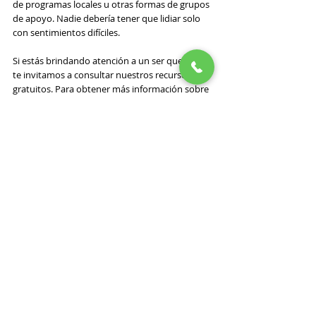
de programas locales u otras formas de grupos 
de apoyo. Nadie debería tener que lidiar solo 
con sentimientos difíciles.
Si estás brindando atención a un ser querido, 
te invitamos a consultar nuestros recursos 
gratuitos. Para obtener más información sobre 
los recursos que tenemos disponibles para ti 
como cuidador del Condado de Orange, 
California, contáctanos al 
Centro de Recursos 
para Cuidadores de California del Condado de 
Orange
.
Entradas recientes
Ver todo